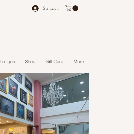
Se connecter
thmique
Shop
Gift Card
More