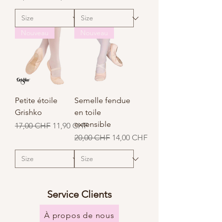
Nouveau
Nouveau
Petite étoile
Semelle fendue
Grishko
en toile
extensible
Prix original
Prix promotionnel
17,00 CHF
11,90 CHF
Prix original
Prix promotionnel
20,00 CHF
14,00 CHF
Service Clients
À propos de nous