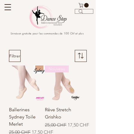
Livraison gratuite pour les commandes de 100 Chf et plus
Filtrer
Nouveau
Ballerines
Rêve Stretch
Sydney Toile
Grishko
Merlet
Prix original
Prix promotionnel
25,00 CHF
17,50 CHF
Prix original
Prix promotionnel
25,00 CHF
17,50 CHF