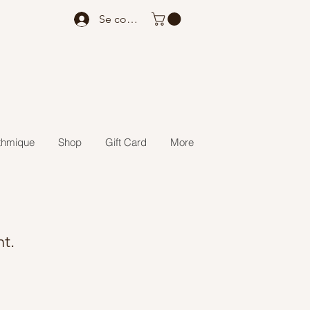
Se connecter
thmique
Shop
Gift Card
More
nt.