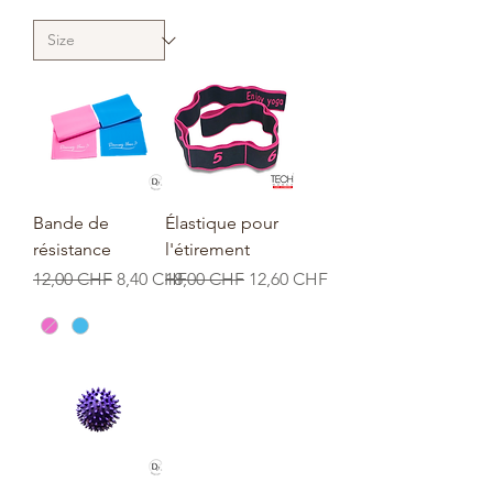
Bande de
Élastique pour
résistance
l'étirement
Prix original
Prix promotionnel
Prix original
Prix promotionnel
12,00 CHF
8,40 CHF
18,00 CHF
12,60 CHF