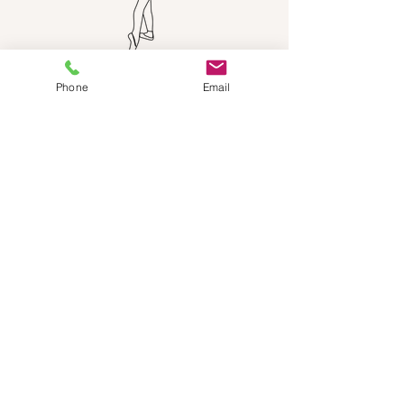
Phone
Email
BESOIN D'AIDE?
Envoyez-nous un e-mail:
info@dancestep.ch
Appelez-nous :
+41782201347
Dance Step Suisse
Rejoignez notre
newsletter