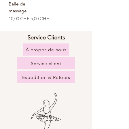
Balle de
massage
Prix original
Prix promotionnel
10,00 CHF
5,00 CHF
Service Clients
À propos de nous
Service client
Expédition & Retours