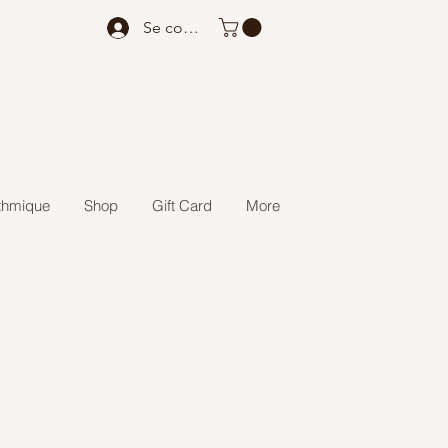
Se connecter
thmique
Shop
Gift Card
More