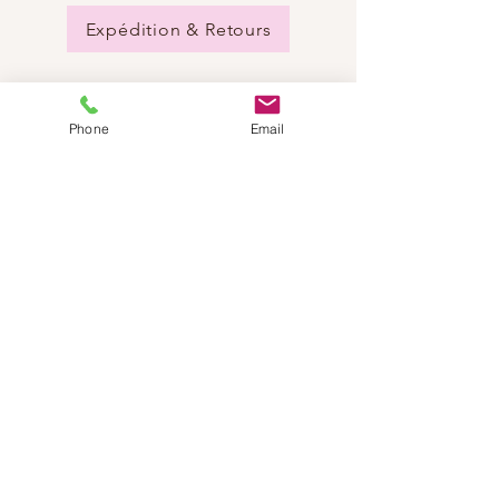
Expédition & Retours
Phone
Email
BESOIN D'AIDE?
Envoyez-nous un e-mail:
info@dancestep.ch
Appelez-nous :
+41782201347