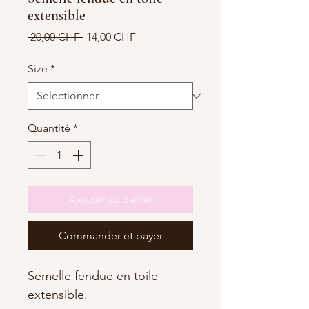
extensible
Prix
Prix
 20,00 CHF 
14,00 CHF
original
promotionnel
Size
*
Quantité
*
Ajouter au panier
Commander et payer
Semelle fendue en toile
extensible.