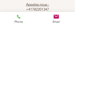
Appelez-nous :
+41782201347
Phone
Email
Dance Step Suisse
Rejoignez notre
newsletter
Abonnez-vous maintenant