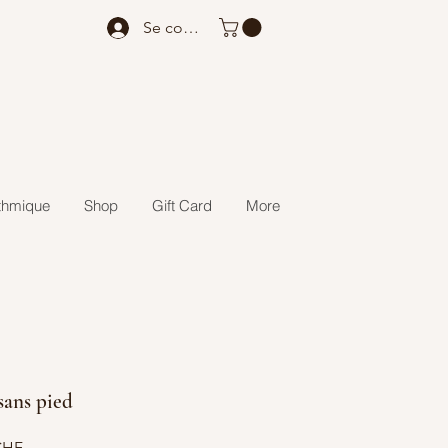
Se connecter
thmique
Shop
Gift Card
More
sans pied
Prix
CHF