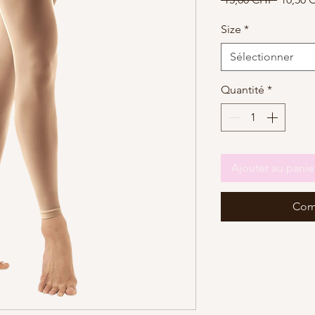
original
Size
*
Sélectionner
Quantité
*
Ajouter au panie
Com