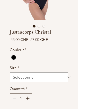
Justaucorps Christal
Prix
Prix
 45,00 CHF 
27,00 CHF
original
promotionnel
Couleur
*
Size
*
Quantité
*