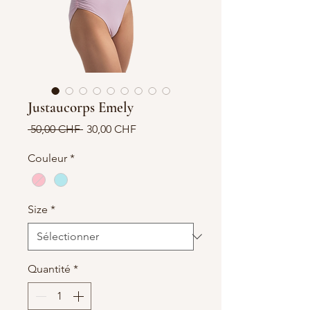
Justaucorps Emely
Prix
Prix
 50,00 CHF 
30,00 CHF
original
promotionnel
Couleur
*
Size
*
Quantité
*