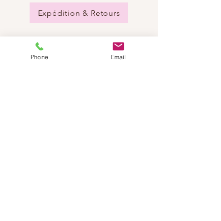
Expédition & Retours
Phone
Email
BESOIN D'AIDE?
Envoyez-nous un e-mail:
info@dancestep.ch
Appelez-nous :
+41782201347