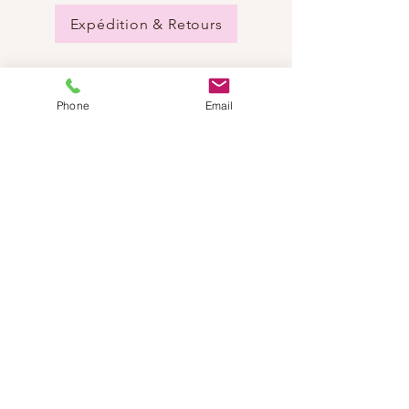
Expédition & Retours
Phone
Email
BESOIN D'AIDE?
Envoyez-nous un e-mail:
info@dancestep.ch
Appelez-nous :
+41782201347