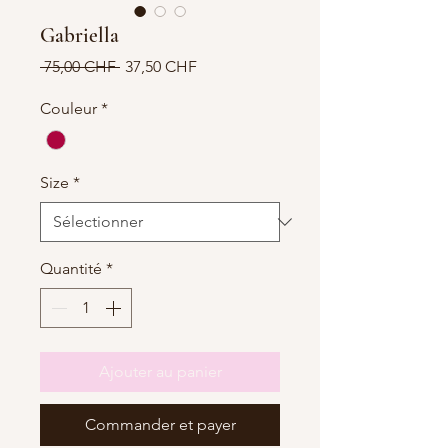
Gabriella
Prix
Prix
 75,00 CHF 
37,50 CHF
original
promotionnel
Couleur
*
Size
*
Quantité
*
Ajouter au panier
Commander et payer