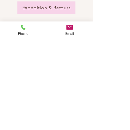
Expédition & Retours
Phone
Email
BESOIN D'AIDE?
Envoyez-nous un e-mail:
info@dancestep.ch
Appelez-nous :
+41782201347