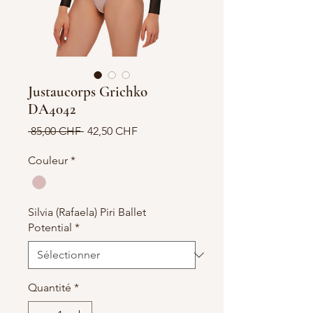
Justaucorps Grichko
DA4042
Prix
Prix
 85,00 CHF 
42,50 CHF
original
promotionnel
Couleur
*
Silvia (Rafaela) Piri Ballet
Potential
*
Quantité
*