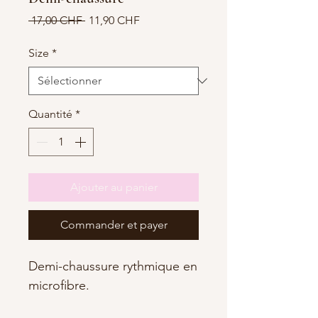
Prix
Prix
 17,00 CHF 
11,90 CHF
original
promotionnel
Size
*
Quantité
*
Ajouter au panier
Commander et payer
Demi-chaussure rythmique en
microfibre.