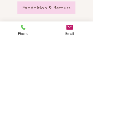
Expédition & Retours
Phone
Email
BESOIN D'AIDE?
Envoyez-nous un e-mail:
info@dancestep.ch
Appelez-nous :
+41782201347