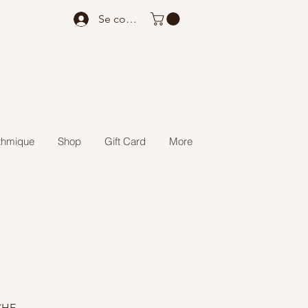
Se connecter
thmique
Shop
Gift Card
More
Prix
CHF