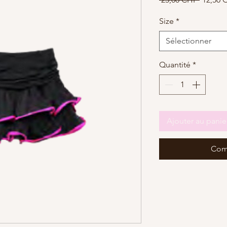
original
Size
*
Sélectionner
Quantité
*
Ajouter au panie
Com