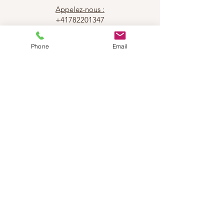
Appelez-nous :
+41782201347
Phone
Email
Dance Step Suisse
Rejoignez notre
newsletter
Abonnez-vous maintenant